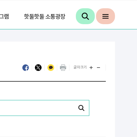
그램
핫둘핫둘 소통광장
글자크기