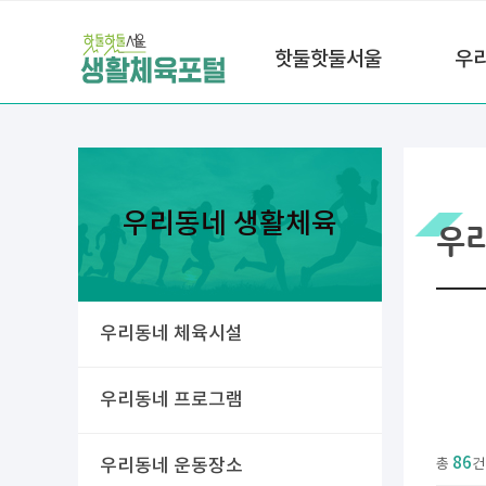
핫둘핫둘서울
우
우리동네 생활체육
우
우리동네 체육시설
우리동네 프로그램
86
우리동네 운동장소
총
건