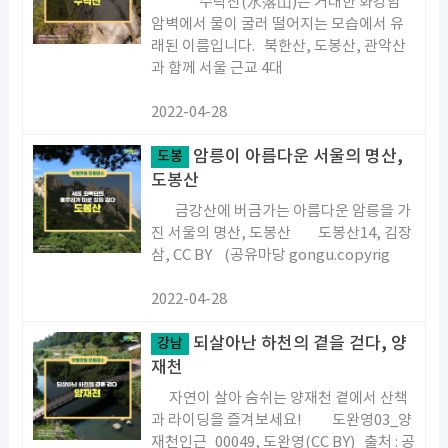
수락산(水落山)은 거대한 화강암
암벽에서 물이 굴러 떨어지는 모습에서 유
래된 이름입니다. 북한산, 도봉산, 관악산
과 함께 서울 근교 4대
2022-04-28
암릉이 아름다운 서울의 명산,
도봉
도봉산
금강산에 버금가는 아름다운 암릉을 가
진 서울의 명산, 도봉산 도봉산14, 김장
삼, CC BY (공유마당 gongu.copyrig
2022-04-28
되살아난 하천의 곁을 걷다, 양
강남
재천
자연이 살아 숨쉬는 양재천 곁에서 산책
과 라이딩을 즐겨보세요! 도완영03_양
재천인근_00049, 도완영(CC BY) 출처 : 공