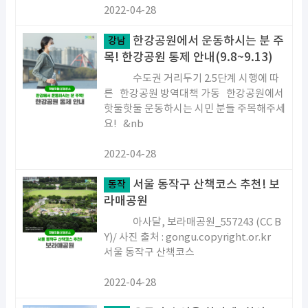
2022-04-28
한강공원에서 운동하시는 분 주
강남
목! 한강공원 통제 안내(9.8~9.13)
수도권 거리두기 2.5단계 시행에 따
른 한강공원 방역대책 가동 한강공원에서
핫둘핫둘 운동하시는 시민 분들 주목해주세
요! &nb
2022-04-28
서울 동작구 산책코스 추천! 보
동작
라매공원
아사달, 보라매공원_557243 (CC B
Y)/ 사진 출처 : gongu.copyright.or.kr
서울 동작구 산책코스
2022-04-28