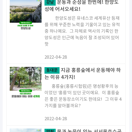
운동과 순성을 한번에! 한양도
강남
성에 어서오세요!
한양도성은 유네스코 세계유산 등재
를 위해 꾸준한 노력을 기울이고 있는 유적
중 하나예요. 그 자체로 역사의 기록인 한
양도성은 인근에 녹음이 잘 조성되어 있어
핫
2022-04-28
지금 홍릉숲에서 운동해야 하
동대문
는 이유 4가지!
홍릉숲(홍릉시험림)은 명성황후의 능
이었던 ‘홍릉’이 있던 곳이에요. 이 홍릉숲
은 좋은 운동장소이기도 한데요! 그 이유 4
가지를 알아볼까요?
2022-04-28
양천