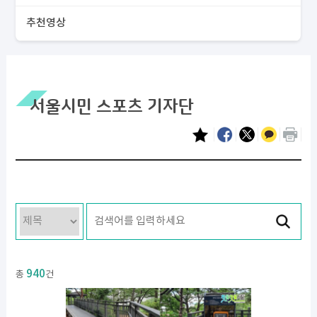
추천영상
서울시민 스포츠 기자단
940
총
건