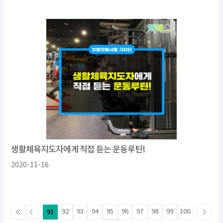
생활체육지도자에게 직접 듣는 운동루틴!
2020-11-16
91
92
93
94
95
96
97
98
99
100