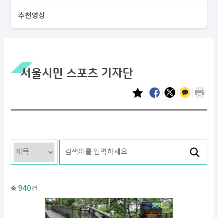
추천영상
서울시민 스포츠 기자단
940
총
건