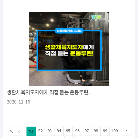
생활체육지도자에게 직접 듣는 운동루틴!
2020-11-16
91
92
93
94
95
96
97
98
99
100