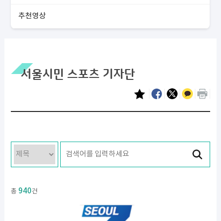
추천영상
서울시민 스포츠 기자단
940
총
건