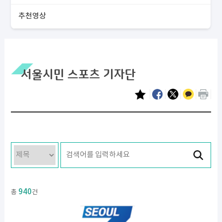
추천영상
서울시민 스포츠 기자단
940
총
건