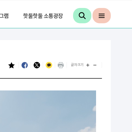
그램
핫둘핫둘 소통광장
글자크기