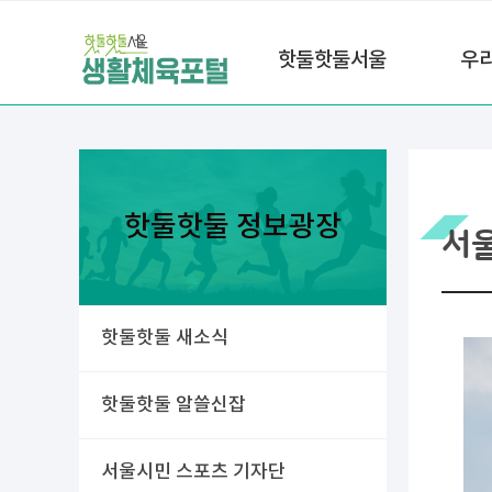
핫둘핫둘서울
우
핫둘핫둘 정보광장
서
핫둘핫둘 새소식
핫둘핫둘 알쓸신잡
서울시민 스포츠 기자단