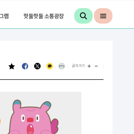
그램
핫둘핫둘 소통광장
글자크기