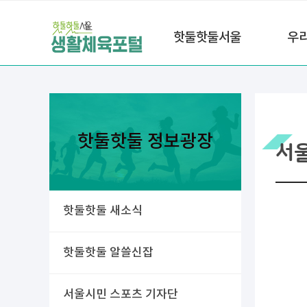
핫둘핫둘서울
우
핫둘핫둘 정보광장
서
핫둘핫둘 새소식
핫둘핫둘 알쓸신잡
서울시민 스포츠 기자단