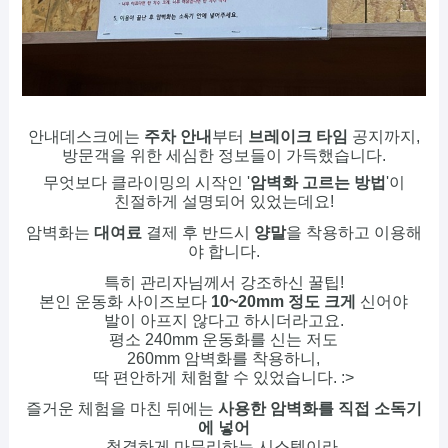
안내데스크에는
주차 안내
부터
브레이크 타임
공지까지,
방문객을 위한 세심한 정보들이 가득했습니다.
무엇보다 클라이밍의 시작인 '
암벽화 고르는 방법
'이
친절하게 설명되어 있었는데요!
암벽화는
대여료
결제 후 반드시
양말
을 착용하고 이용해
야 합니다.
특히 관리자님께서 강조하신 꿀팁!
본인 운동화 사이즈보다
10~20mm 정도 크게
신어야
발이 아프지 않다고 하시더라고요.
평소 240mm 운동화를 신는 저도
260mm 암벽화를 착용하니,
딱 편안하게 체험할 수 있었습니다. :>
즐거운 체험을 마친 뒤에는
사용한 암벽화를 직접 소독기
에 넣어
청결하게 마무리하는 시스템이라,