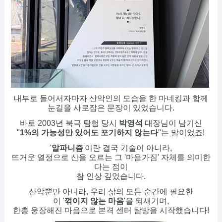
내부로 들어서자마자 산악인의 모습을 한 마네킹과 함께
눈길을 사로잡은 문장이 있었습니다.
바로 2003년 북극 탐험 당시
박영석
대장님이 남기신
"
1%의 가능성만 있어도 포기하지 않는다
"는 말이었죠!
'
알파니즘
'이란 결국 기술이 아니라,
뜨거운 열정으로 산을 오르는 그 '마음가짐' 자체를 의미한
다는 점이
참 인상 깊었습니다.
산악뿐만 아니라, 우리 삶의 모든 순간에 필요한
이 '
꺾이지 않는 마음
'을 되새기며,
한층 웅장해진 마음으로 본격 센터 탐방을 시작했습니다!