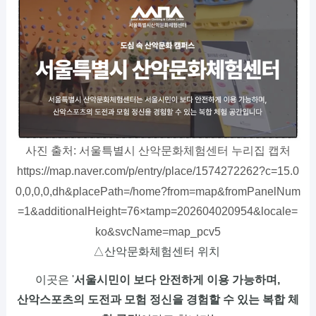
사진 출처: 서울특별시 산악문화체험센터 누리집 캡처
https://map.naver.com/p/entry/place/1574272262?c=15.0
0,0,0,0,dh&placePath=/home?from=map&fromPanelNum
=1&additionalHeight=76×tamp=202604020954&locale=
ko&svcName=map_pcv5
△산악문화체험센터 위치
이곳은 '
서울시민이 보다 안전하게 이용 가능하며,
산악스포츠의 도전과 모험 정신을 경험할 수 있는 복합 체