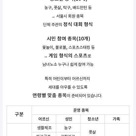
농구, 풋살, 탁구, 배드민턴 등
→ 서울시 회원 종목
정식 대회 형식
단체 주관의
시민 참여 종목(10개)
윷놀이, 볼로볼, 스포츠스태킹 등
게임 형식의 스포츠
→
로
남녀노소 누구나 쉽게 참여 가능
특히 어린이부터 어르신까지
세대를 아우를 수 있도록
연령별 맞춤 종목
이 준비되어 있습니다.
운영 종목
구분
어르신
성인
청소년
가족
생활체조
농구
풋살