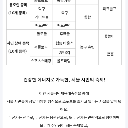
파크골프
국학기공
동호인 종목
탁구
피크골프
(10개 종목)
족구
게이트볼
힙합
배드민턴
배드민턴
볼로볼
후크볼
윷놀이
시민 참여 종목
협동 바운스
셔플보드
농구 슈팅
(10개 종목)
2인 3각
콘홀
스포츠스태킹
골프퍼팅
건강한 에너지로 가득한, 서울 시민의 축제!
이번 서울시민체육대축전을 통해
서울 시민들이 정말 다양한 방식으로 스포츠를 즐기고 있다는 사실을 알게 됐
어요.
누군가는 선수로, 누군가는 응원단으로, 또 누군가는 관람객으로 참여하며
모두가 주인공이 되는 축제였고,