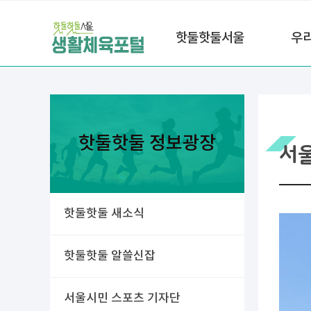
핫둘핫둘서울
우
핫둘핫둘 정보광장
서
핫둘핫둘 새소식
핫둘핫둘 알쓸신잡
서울시민 스포츠 기자단