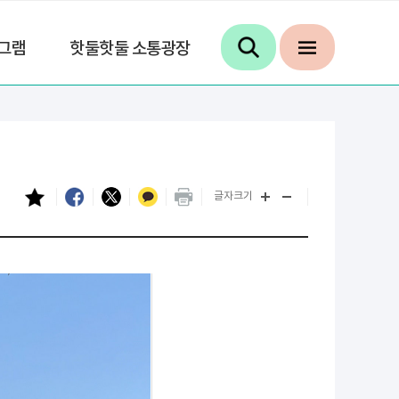
그램
핫둘핫둘 소통광장
글자크기