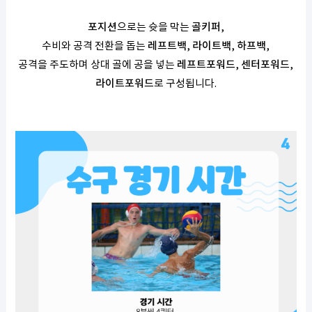
포지션
으로는 슛을 막는
골키퍼
,
수비와 공격 전환을 돕는
레프트백
,
라이트백
,
하프백
,
공격을 주도하며 상대 골에 공을 넣는
레프트포워드
,
센터포워드
,
라이트포워드
로 구성됩니다.