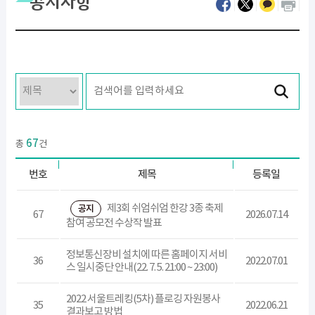
공지사항
67
총
건
번호
제목
등록일
제3회 쉬엄쉬엄 한강 3종 축제
공지
67
2026.07.14
참여 공모전 수상작 발표
정보통신장비 설치에 따른 홈페이지 서비
36
2022.07.01
스 일시중단 안내(22. 7. 5. 21:00 ~ 23:00)
2022 서울트레킹(5차) 플로깅 자원봉사
35
2022.06.21
결과보고 방법