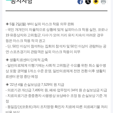
공지사항
◈ 5월 2일(월) 부터 실외 마스크 착용 의무 완화
- 국민 개개인이 자율적으로 상황에 맞게 실외마스크 착용 실천, 코로나
19 유증상자와 고위험군, 다수가 모여 거리 유지 지속이 어려운 경우
등은 마스크 착용 적극 권고
- 단, 50인 이상이 참석하는 집회의 참석자 및 50인 이상이 관람하는 공
연·스포츠경기의 관람객은 실외 마스크 착용이 의무
◈ 생활치료센터 단계적 감축
- 일반의료체계 이행기에는 사회적 고위험군 수요를 위한 최소 필수병
상 포함 권역별 1개소 수준 운영, 일반의료체계 전면 전환 이후 생활치
료센터 운영 중단 예정
◈ ’22년 4월 손실보상금 7,529억 원 지급
- 의료기관 개산급 7,495억 원, 폐쇄·업무정지 34억 원 손실보상금 지급
- 치료의료기관 중중환자 사용병상 보상배수 조정 등 손실보상 기준 개
정
- 동일집단(코호트)격리 조치명령·확진자 치료에 따른 의료폐기물 처리
비용 보상