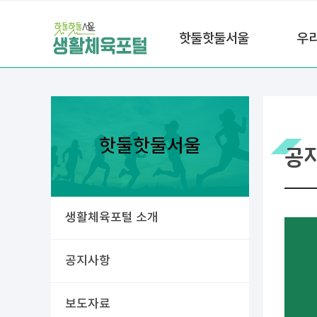
핫둘핫둘서울
우
핫둘핫둘서울
공
생활체육포털 소개
공지사항
보도자료