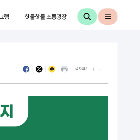
그램
핫둘핫둘 소통광장
글자크기